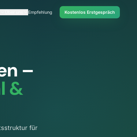
Über uns
Empfehlung
Kostenlos Erstgespräch
en
–
l &
sstruktur für