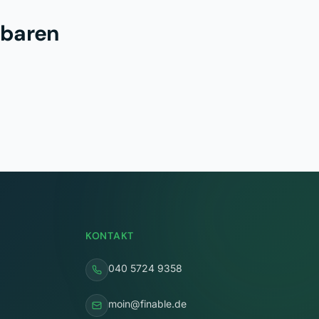
nbaren
KONTAKT
040 5724 9358
moin@finable.de