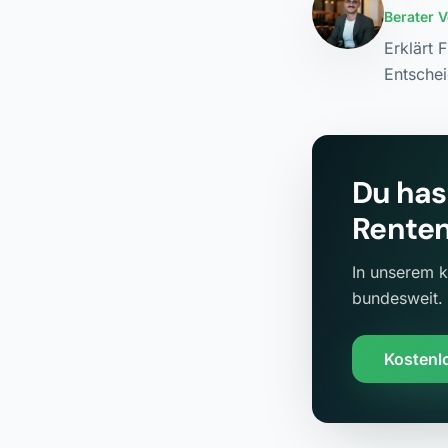
Berater 
Erklärt 
Entschei
Du has
Renten
In unserem k
bundesweit.
Kostenl