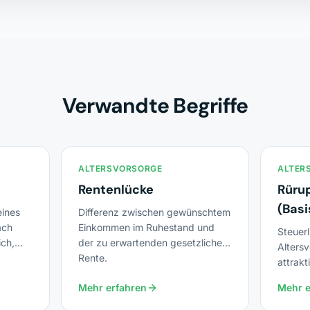
Verwandte Begriffe
ALTERSVORSORGE
ALTER
Rentenlücke
Rüru
(Basi
ines
Differenz zwischen gewünschtem
ach
Einkommen im Ruhestand und
Steuerl
ich,
der zu erwartenden gesetzlichen
Alters
Rente.
attrakt
Gutver
Mehr erfahren
Mehr e