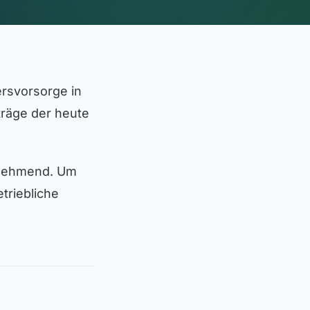
ersvorsorge in
träge der heute
unehmend. Um
triebliche