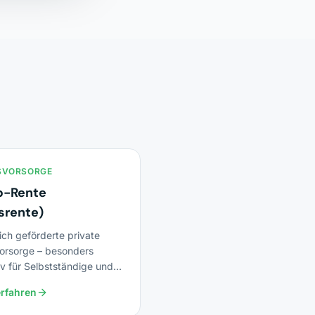
SVORSORGE
p-Rente
srente)
ich geförderte private
vorsorge – besonders
iv für Selbstständige und
diener.
rfahren