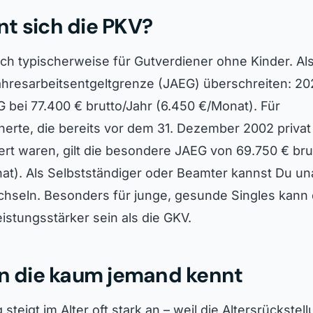
t sich die PKV?
ich typischerweise für Gutverdiener ohne Kinder. Als
hresarbeitsentgeltgrenze (JAEG) überschreiten: 202
 bei 77.400 € brutto/Jahr (6.450 €/Monat). Für
erte, die bereits vor dem 31. Dezember 2002 privat
rt waren, gilt die besondere JAEG von 69.750 € bru
nat). Als Selbstständiger oder Beamter kannst Du u
seln. Besonders für junge, gesunde Singles kann 
eistungsstärker sein als die GKV.
en die kaum jemand kennt
steigt im Alter oft stark an – weil die Altersrückstel