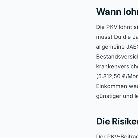
Wann lohn
Die PKV lohnt s
musst Du die Ja
allgemeine JAEG
Bestandsversich
krankenversiche
(5.812,50 €/Mo
Einkommen wech
günstiger und l
Die Risik
Der PKV-Beitrag 