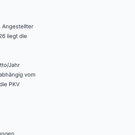
 Angestellter
6 liegt die
tto/Jahr
nabhängig vom
die PKV
lungen