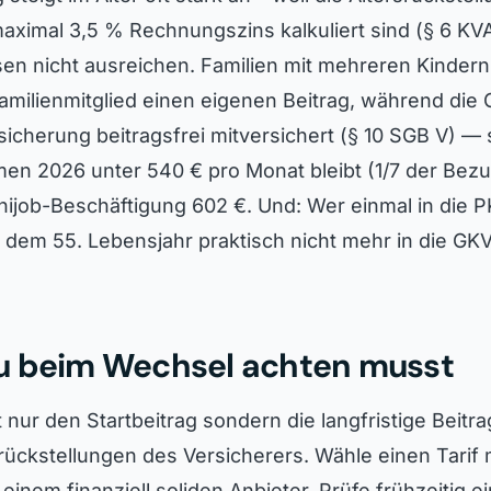
maximal 3,5 % Rechnungszins kalkuliert sind (§ 6 KV
en nicht ausreichen. Familien mit mehreren Kindern 
amilienmitglied einen eigenen Beitrag, während die 
sicherung beitragsfrei mitversichert (§ 10 SGB V) —
en 2026 unter 540 € pro Monat bleibt (1/7 der Be
inijob-Beschäftigung 602 €. Und: Wer einmal in die
 dem 55. Lebensjahr praktisch nicht mehr in die GKV
u beim Wechsel achten musst
t nur den Startbeitrag sondern die langfristige Beitr
srückstellungen des Versicherers. Wähle einen Tarif 
inem finanziell soliden Anbieter. Prüfe frühzeitig e