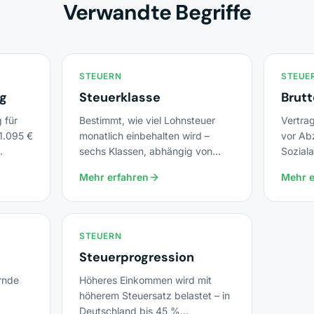
Verwandte Begriffe
STEUERN
STEUE
ng
Steuerklasse
Brutt
 für
Bestimmt, wie viel Lohnsteuer
Vertrag
1.095 €
monatlich einbehalten wird –
vor Ab
sechs Klassen, abhängig von
Sozial
0).
Familienstand und Einkommen.
Steuer
Mehr erfahren
Mehr e
netto.
STEUERN
Steuerprogression
rnde
Höheres Einkommen wird mit
höherem Steuersatz belastet – in
Deutschland bis 45 %