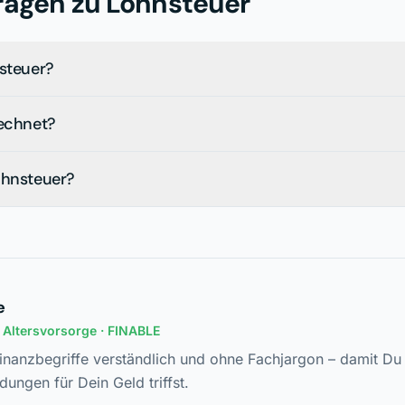
ragen zu
Lohnsteuer
nsteuer?
rechnet?
ohnsteuer?
e
n Altersvorsorge
· FINABLE
Finanzbegriffe verständlich und ohne Fachjargon – damit Du 
dungen für Dein Geld triffst.