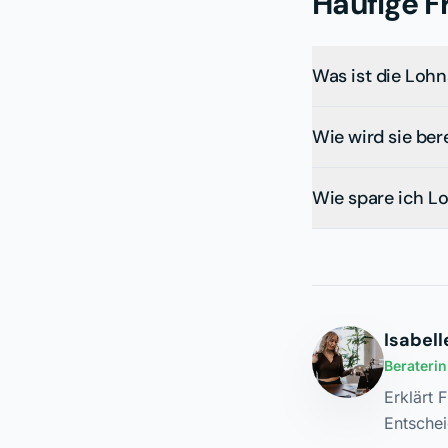
Häufige F
Was ist die Loh
Wie wird sie be
Wie spare ich L
Isabell
Berateri
Erklärt 
Entschei