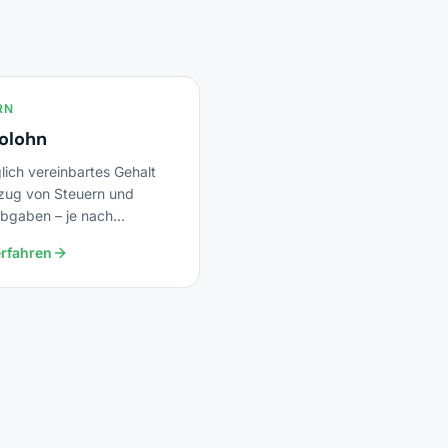
RN
olohn
lich vereinbartes Gehalt
zug von Steuern und
abgaben – je nach
klasse bleiben 55–70 %
rfahren