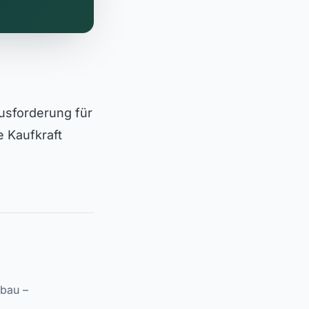
rausforderung für
e Kaufkraft
fbau –