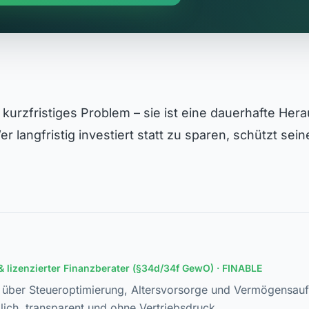
in kurzfristiges Problem – sie ist eine dauerhafte He
r langfristig investiert statt zu sparen, schützt sein
& lizenzierter Finanzberater (§34d/34f GewO) · FINABLE
t über Steueroptimierung, Altersvorsorge und Vermögensau
lich, transparent und ohne Vertriebsdruck.