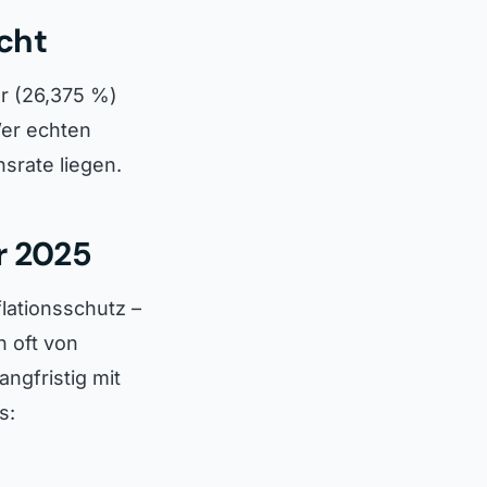
cht
er (26,375 %)
Wer echten
nsrate liegen.
r 2025
nflationsschutz –
 oft von
angfristig mit
s: