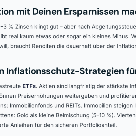
tion mit Deinen Ersparnissen ma
–3 % Zinsen klingt gut – aber nach Abgeltungssteu
leibt real kaum etwas oder sogar ein kleines Minus. 
will, braucht Renditen die dauerhaft über der Inflatio
n Inflationsschutz-Strategien fü
gestreute
ETFs
. Aktien sind langfristig der stärkste I
nnen Preiserhöhungen weitergeben und profitieren
ens: Immobilienfonds und REITs. Immobilien steigen l
rittens: Gold als kleine Beimischung (5–10 %). Vierten
erte Anleihen für den sicheren Portfolioanteil.