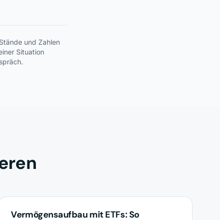
. Stände und Zahlen
iner Situation
espräch.
ieren
INVESTMENTS
Vermögensaufbau mit ETFs: So