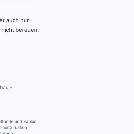
er auch nur
g nicht bereuen.
fbau –
. Stände und Zahlen
iner Situation
espräch.