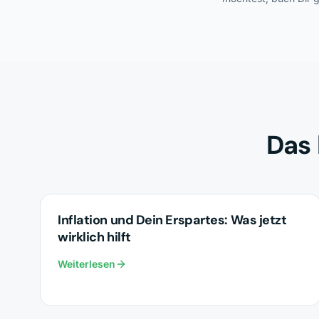
Das 
INVESTMENTS
Inflation und Dein Erspartes: Was jetzt
wirklich hilft
Weiterlesen