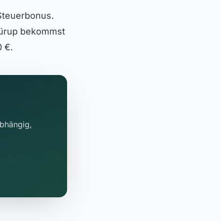
 Steuerbonus.
 Rürup bekommst
 €.
abhängig,