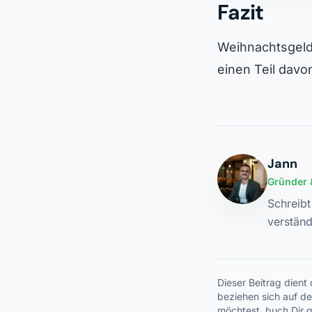
Fazit
Weihnachtsgeld
einen Teil davon
Jann
Gründer 
Schreib
verständ
Dieser Beitrag dient
beziehen sich auf d
möchtest, buch Dir g