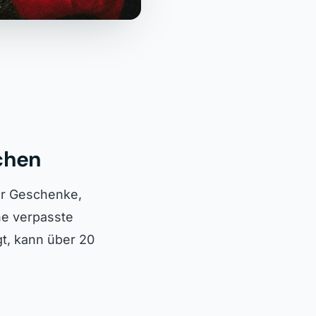
chen
ür Geschenke,
ine verpasste
gt, kann über 20