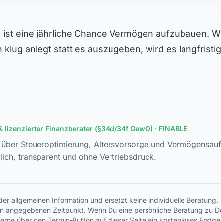
 ist eine jährliche Chance Vermögen aufzubauen. W
 klug anlegt statt es auszugeben, wird es langfristi
& lizenzierter Finanzberater (§34d/34f GewO) · FINABLE
t über Steueroptimierung, Altersvorsorge und Vermögensau
lich, transparent und ohne Vertriebsdruck.
 der allgemeinen Information und ersetzt keine individuelle Beratung
en angegebenen Zeitpunkt. Wenn Du eine persönliche Beratung zu De
erne über den Termin-Button auf dieser Seite ein kostenloses Erstg