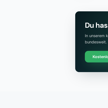
Du has
In unserem k
bundesweit.
Kostenl