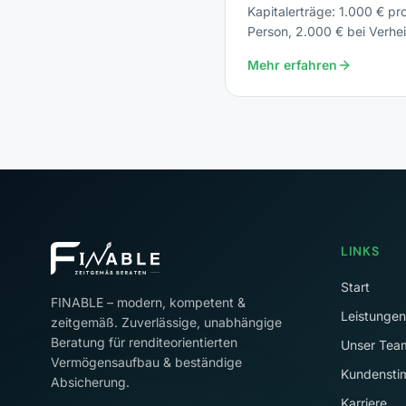
Kapitalerträge: 1.000 € pr
Person, 2.000 € bei Verhei
(seit 2023, unverändert 2
Mehr erfahren
LINKS
Start
FINABLE – modern, kompetent &
Leistungen
zeitgemäß. Zuverlässige, unabhängige
Beratung für renditeorientierten
Unser Tea
Vermögensaufbau & beständige
Kundenst
Absicherung.
Karriere