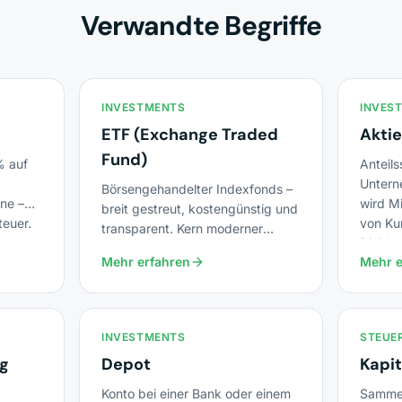
Verwandte Begriffe
INVESTMENTS
INVES
ETF (Exchange Traded
Aktie
Fund)
% auf
Anteil
Untern
Börsengehandelter Indexfonds –
ne –
wird Mi
breit gestreut, kostengünstig und
teuer.
von Ku
transparent. Kern moderner
Divide
Vermögensanlage.
Mehr erfahren
Mehr e
INVESTMENTS
STEUE
g
Depot
Kapit
Konto bei einer Bank oder einem
Sammel