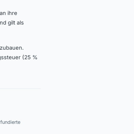
an ihre
d gilt als
fzubauen.
ngssteuer (25 %
fundierte