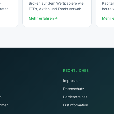
o
Broker, auf dem Wertpapiere wie
Kapital
rateten
ETFs, Aktien und Fonds verwahrt
heute 
026).
werden.
Abgelt
Mehr erfahren
Mehr e
RECHTLICHES
Impressum
Datenschutz
m
Barrierefreiheit
immen
Erstinformation