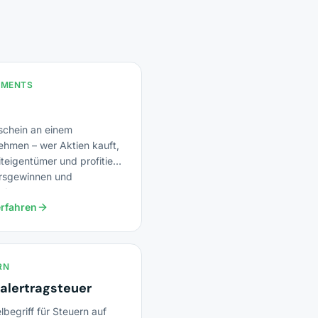
TMENTS
sschein an einem
ehmen – wer Aktien kauft,
teigentümer und profitiert
rsgewinnen und
nden.
rfahren
RN
alertragsteuer
begriff für Steuern auf