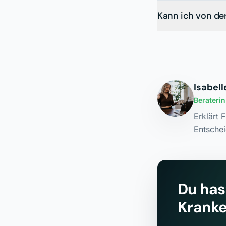
Kann ich von de
Isabell
Berateri
Erklärt 
Entschei
Du has
Kranke