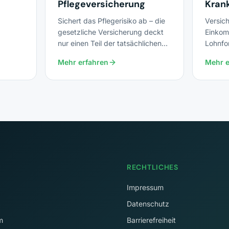
Pflegeversicherung
Kran
Sichert das Pflegerisiko ab – die
Versich
gesetzliche Versicherung deckt
Einkom
nur einen Teil der tatsächlichen
Lohnfo
 bei
Kosten.
Krankh
Mehr erfahren
Mehr e
ege.
RECHTLICHES
Impressum
Datenschutz
m
Barrierefreiheit