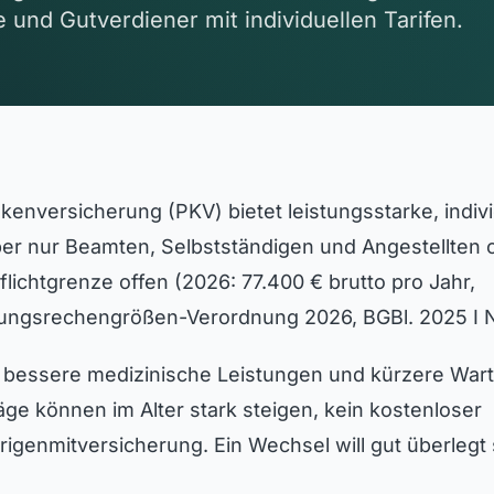
 und Gutverdiener mit individuellen Tarifen.
nkenversicherung (PKV) bietet leistungsstarke, indiv
aber nur Beamten, Selbstständigen und Angestellten 
lichtgrenze offen (2026: 77.400 € brutto pro Jahr,
rungsrechengrößen-Verordnung 2026, BGBl. 2025 I N
ft bessere medizinische Leistungen und kürzere Wart
räge können im Alter stark steigen, kein kostenloser
igenmitversicherung. Ein Wechsel will gut überlegt 