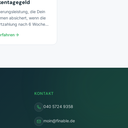
kentagegeld
erungsleistung, die Dein
men absichert, wenn die
rtzahlung nach 6 Wochen
eit endet.
rfahren
KONTAKT
040 5724 9358
moin@finable.de