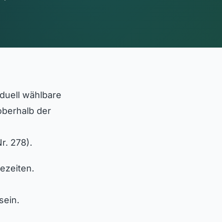
iduell wählbare
oberhalb der
r. 278).
ezeiten.
sein.