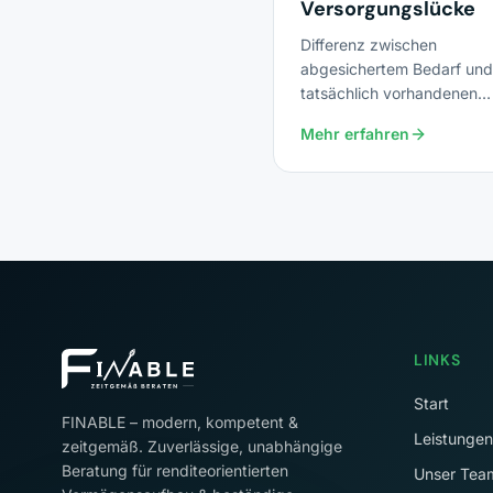
Versorgungslücke
Differenz zwischen
abgesichertem Bedarf und
tatsächlich vorhandenen
Leistungen – etwa im Alter,
Mehr erfahren
Berufsunfähigkeit oder Pfl
LINKS
Start
FINABLE – modern, kompetent &
Leistungen
zeitgemäß. Zuverlässige, unabhängige
Beratung für renditeorientierten
Unser Tea