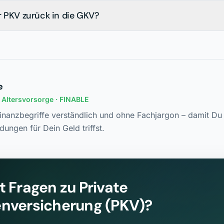
r PKV zurück in die GKV?
e
n Altersvorsorge
· FINABLE
Finanzbegriffe verständlich und ohne Fachjargon – damit Du 
dungen für Dein Geld triffst.
t Fragen zu
Private
nversicherung (PKV)
?