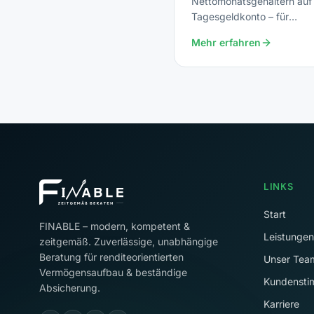
Nettomonatsgehältern auf
Tagesgeldkonto – für
unvorhergesehene Ausgab
Mehr erfahren
LINKS
Start
FINABLE – modern, kompetent &
Leistungen
zeitgemäß. Zuverlässige, unabhängige
Beratung für renditeorientierten
Unser Tea
Vermögensaufbau & beständige
Kundenst
Absicherung.
Karriere