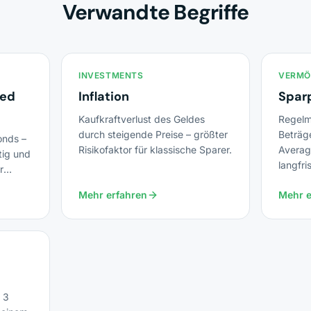
Verwandte Begriffe
INVESTMENTS
VERMÖ
ded
Inflation
Spar
Kaufkraftverlust des Geldes
Regelmä
durch steigende Preise – größter
Beträg
onds –
Risikofaktor für klassische Sparer.
Averag
tig und
langfri
r
Mehr erfahren
Mehr e
 3