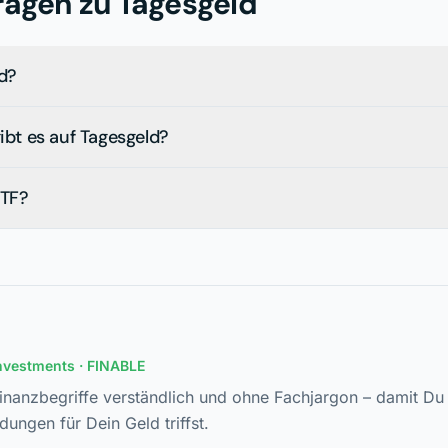
ragen zu
Tagesgeld
d?
gibt es auf Tagesgeld?
ETF?
Investments
· FINABLE
Finanzbegriffe verständlich und ohne Fachjargon – damit Du 
dungen für Dein Geld triffst.