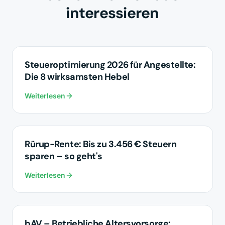
interessieren
STEUEROPTIMIERUNG
Steueroptimierung 2026 für Angestellte:
Die 8 wirksamsten Hebel
Weiterlesen
STEUEROPTIMIERUNG
Rürup-Rente: Bis zu 3.456 € Steuern
sparen – so geht's
Weiterlesen
STEUEROPTIMIERUNG
bAV – Betriebliche Altersvorsorge: