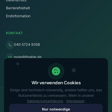
Barrierefreiheit
Erstinformation
KONTAKT
040 5724 9358
moin@finable.de
Rothenbaumchaussee 58
20148 Hamburg
Wir verwenden Cookies
Einige sind technisch notwendig, andere helfen uns, das
FINABLE bietet unabhängige Finanzberatung zu den Themen
Nutzererlebnis zu verbessern. Mehr in unserer
Altersvorsorge, Steueroptimierung, Vermögensaufbau, staatliche
Datenschutzerklärung
·
Impressum
.
Förderungen, Rürup, Riester, ETF-Investments, betriebliche
Nur notwendige
Altersvorsorge und Absicherung – digital und bundesweit.