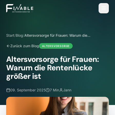
Start
/
Blog
/
Altersvorsorge für Frauen: Warum die
Rentenlücke größer ist
Zurück zum Blog
ALTERSVORSORGE
Altersvorsorge für Frauen:
Warum die Rentenlücke
größer ist
09. September 2025
7 Min
Jann