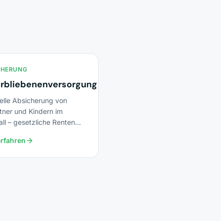
CHERUNG
erbliebenenversorgung
ielle Absicherung von
tner und Kindern im
ll – gesetzliche Renten
ivate Risikoabsicherung.
rfahren