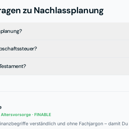
ragen zu
Nachlassplanung
splanung?
rbschaftssteuer?
 Testament?
e
n Altersvorsorge
· FINABLE
Finanzbegriffe verständlich und ohne Fachjargon – damit Du 