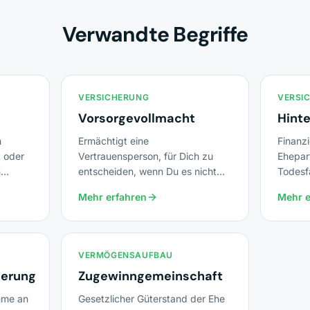
Verwandte Begriffe
VERSICHERUNG
VERSI
Vorsorgevollmacht
Hint
n
Ermächtigt eine
Finanz
 oder
Vertrauensperson, für Dich zu
Ehepar
n
entscheiden, wenn Du es nicht
Todesfa
10
mehr kannst.
plus pr
Mehr erfahren
Mehr e
VERMÖGENSAUFBAU
herung
Zugewinngemeinschaft
mme an
Gesetzlicher Güterstand der Ehe