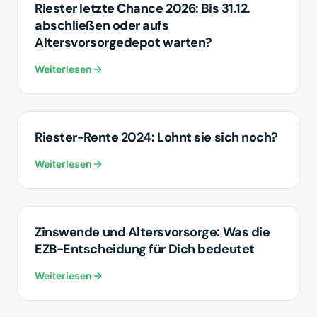
ALTERSVORSORGE
Riester letzte Chance 2026: Bis 31.12.
abschließen oder aufs
Altersvorsorgedepot warten?
Weiterlesen
ALTERSVORSORGE
Riester-Rente 2024: Lohnt sie sich noch?
Weiterlesen
ALTERSVORSORGE
Zinswende und Altersvorsorge: Was die
EZB-Entscheidung für Dich bedeutet
Weiterlesen