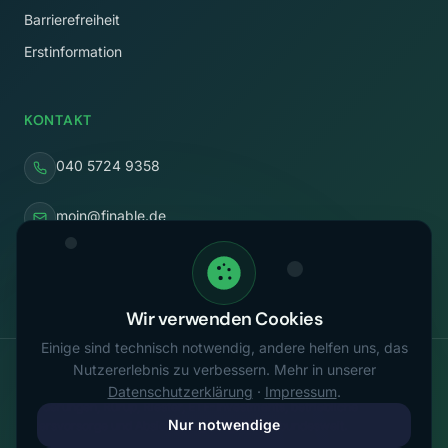
Barrierefreiheit
Erstinformation
KONTAKT
040 5724 9358
moin@finable.de
Rothenbaumchaussee 58
20148 Hamburg
Wir verwenden Cookies
Einige sind technisch notwendig, andere helfen uns, das
FINABLE bietet unabhängige Finanzberatung zu den Themen
Nutzererlebnis zu verbessern. Mehr in unserer
Altersvorsorge, Steueroptimierung, Vermögensaufbau, staatliche
Datenschutzerklärung
·
Impressum
.
Förderungen, Rürup, Riester, ETF-Investments, betriebliche
Nur notwendige
Altersvorsorge und Absicherung – digital und bundesweit.